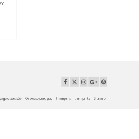
ες
φημιστείτε εδώ
Οι συνεργάτες μας
hmmparis
themparks
Sitemap