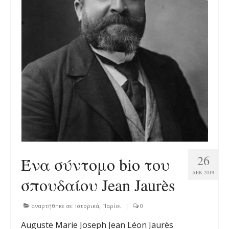
26
Ένα σύντομο bio του
ΔΕΚ 2019
σπουδαίου Jean Jaurès
αναρτήθηκε σε:
Ιστορικά
,
Παρίσι
|
0
Auguste Marie Joseph Jean Léon Jaurès