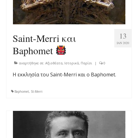
13
Saint-Merri και
ΙΑΝ 2020
Baphomet
αναρτήθηκε σε:
Αξιοθέατα
,
Ιστορικά
,
Παρίσι
|
0
H εκκλησία του Saint-Merri και ο Baphomet.
Baphomet
,
St-Merri