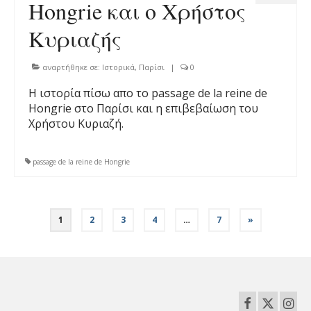
Hongrie και ο Χρήστος
Κυριαζής
αναρτήθηκε σε:
Ιστορικά
,
Παρίσι
|
0
H ιστορία πίσω απο τo passage de la reine de
Hongrie στο Παρίσι και η επιβεβαίωση του
Χρήστου Κυριαζή.
passage de la reine de Hongrie
Σελιδοποίηση
1
2
3
4
…
7
»
άρθρων