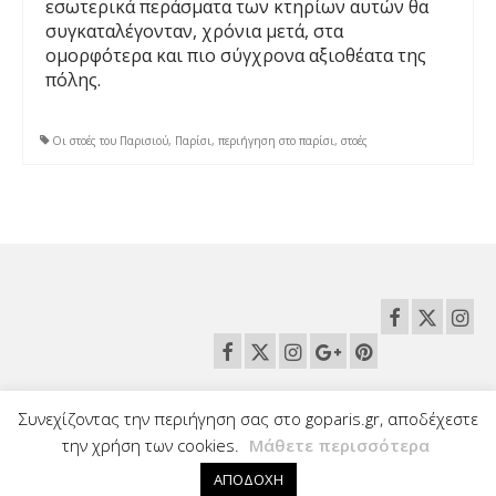
εσωτερικά περάσματα των κτηρίων αυτών θα
συγκαταλέγονταν, χρόνια μετά, στα
ομορφότερα και πιο σύγχρονα αξιοθέατα της
πόλης.
Οι στοές του Παρισιού
,
Παρίσι
,
περιήγηση στο παρίσι
,
στοές
Πολιτική χρήσης Cookies
Διαφημιστείτε εδώ
Οι συνεργάτες μας
hmmparis
Συνεχίζοντας την περιήγηση σας στο goparis.gr, αποδέχεστε
την χρήση των cookies.
Μάθετε περισσότερα
themparks
Sitemap
© 2026 GoParis • Παρίσι • Disneyland Paris • Ταξιδιωτικός οδηγός πόλης
ΑΠΟΔΟΧΗ