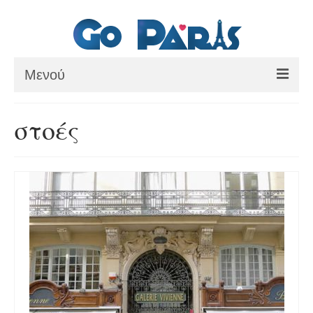
Μενού
ΑΡΧΙΚΗ
στοές
ΠΑΡΙΣΙ
ΜΟΥΣΕΙΑ
ΘΕΜΑΤΙΚΑ ΠΑΡΚΑ
ΕΚΔΡΟΜΕΣ
BLOG
ΕΠΙΚΟΙΝΩΝΙΑ