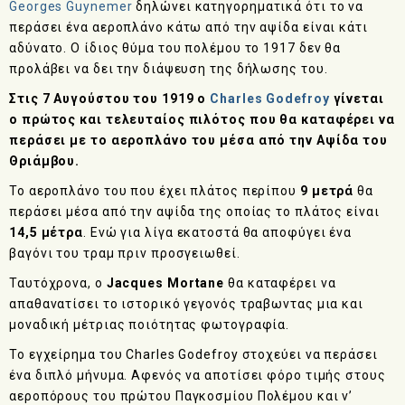
Georges Guynemer
δηλώνει κατηγορηματικά ότι το να
περάσει ένα αεροπλάνο κάτω από την αψίδα είναι κάτι
αδύνατο. Ο ίδιος θύμα του πολέμου το 1917 δεν θα
προλάβει να δει την διάψευση της δήλωσης του.
Στις 7 Αυγούστου του 1919 o
Charles Godefroy
γίνεται
ο πρώτος και τελευταίος πιλότος που θα καταφέρει να
περάσει με το αεροπλάνο του μέσα από την Αψίδα του
Θριάμβου.
Το αεροπλάνο του που έχει πλάτος περίπου
9 μετρά
θα
περάσει μέσα από την αψίδα της οποίας το πλάτος είναι
14,5 μέτρα
. Ενώ για λίγα εκατοστά θα αποφύγει ένα
βαγόνι του τραμ πριν προσγειωθεί.
Ταυτόχρονα, ο
Jacques Mortane
θα καταφέρει να
απαθανατίσει το ιστορικό γεγονός τραβωντας μια και
μοναδική μέτριας ποιότητας φωτογραφία.
Το εγχείρημα του Charles Godefroy στοχεύει να περάσει
ένα διπλό μήνυμα. Αφενός να αποτίσει φόρο τιμής στους
αεροπόρους του πρώτου Παγκοσμίου Πολέμου και ν’