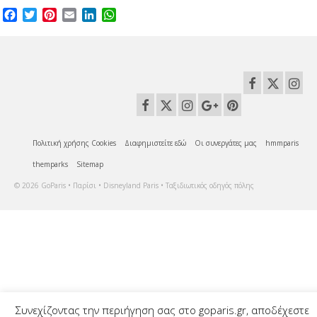
Facebook
Twitter
Pinterest
Email
LinkedIn
WhatsApp
Πολιτική χρήσης Cookies
Διαφημιστείτε εδώ
Οι συνεργάτες μας
hmmparis
themparks
Sitemap
© 2026 GoParis • Παρίσι • Disneyland Paris • Ταξιδιωτικός οδηγός πόλης
Συνεχίζοντας την περιήγηση σας στο goparis.gr, αποδέχεστε