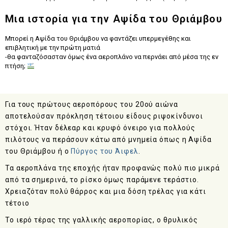
Μια ιστορία για την Αψίδα του Θριάμβου
Μπορεί η Αψίδα του Θριάμβου να φαντάζει υπερμεγέθης και
επιβλητική με την πρώτη ματιά
-θα φανταζόσασταν όμως ένα αεροπλάνο να περνάει από μέσα της εν
πτήση;
Για τους πρώτους αεροπόρους του 20ού αιώνα
αποτελούσαν πρόκληση τέτοιου είδους ριψοκίνδυνοι
στόχοι. Ήταν δέλεαρ και κρυφό όνειρο για πολλούς
πιλότους να περάσουν κάτω από μνημεία όπως η Αψίδα
του Θριάμβου ή ο
Πύργος του Άιφελ
.
Τα αεροπλάνα της εποχής ήταν προφανώς πολύ πιο μικρά
από τα σημερινά, το ρίσκο όμως παράμενε τεράστιο.
Χρειαζόταν πολύ θάρρος και μια δόση τρέλας για κάτι
τέτοιο
Το ιερό τέρας της γαλλικής αεροπορίας, ο θρυλικός