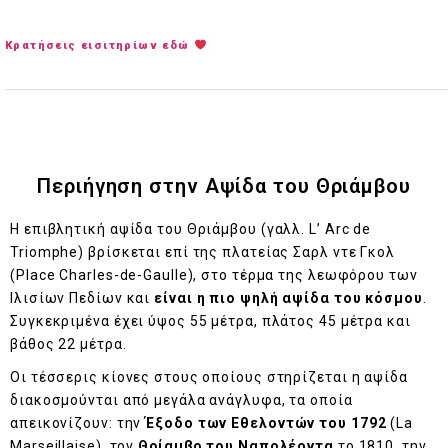
Κρατήσεις εισιτηρίων εδώ
Περιήγηση στην Αψίδα του Θριάμβου
Η επιβλητική αψίδα του Θριάμβου (γαλλ. L’ Arc de
Triomphe) βρίσκεται επί της πλατείας Σαρλ ντε Γκολ
(Place Charles-de-Gaulle), στο τέρμα της λεωφόρου των
Ιλισίων Πεδίων και
είναι η πιο ψηλή αψίδα του κόσμου
.
Συγκεκριμένα έχει ύψος 55 μέτρα, πλάτος 45 μέτρα και
βάθος 22 μέτρα.
Οι τέσσερις κίονες στους οποίους στηρίζεται η αψίδα
διακοσμούνται από μεγάλα ανάγλυφα, τα οποία
απεικονίζουν: την
Έξοδο των Εθελοντών του 1792
(La
Marseillaise), τον
Θρίαμβο του Ναπολέοντα
το 1810, την