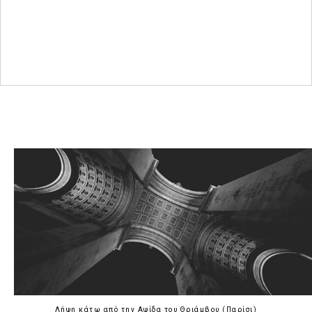
Λήψη κάτω από την Αψίδα του Θριάμβου (Παρίσι)